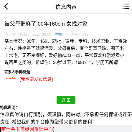
信息内容
被父母催麻了,00年160cm 女找对象
喀什金玉良缘网 2026.08.08
举报
浏览：316
基本情况：00年，160，57㎏，微胖，专科，技术职业，工资5k
左右，性格熟了就很活泼，父母有房，有个哥哥已婚，圈子小
非常宅，无不良嗜好，爱好偏ACG一点，平常喜欢打游戏看小
说画画之类的，希望你：30岁以下，168以上，学历无所谓
联系人手机/微信：
[
我也要发布信息
]
****
特此声明：
信息真伪请自行辨别，须谨慎，网站对此不承担任何保证或连带
责任! 希望我们的平台能为您带来更多的便利！
[
喀什金玉良缘网反馈中心
]