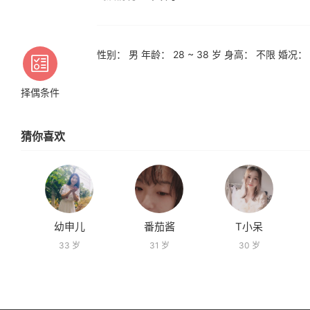
性别： 男 年龄： 28 ~ 38 岁 身高： 不限 婚
择偶条件
猜你喜欢
幼申儿
番茄酱
T小呆
33 岁
31 岁
30 岁