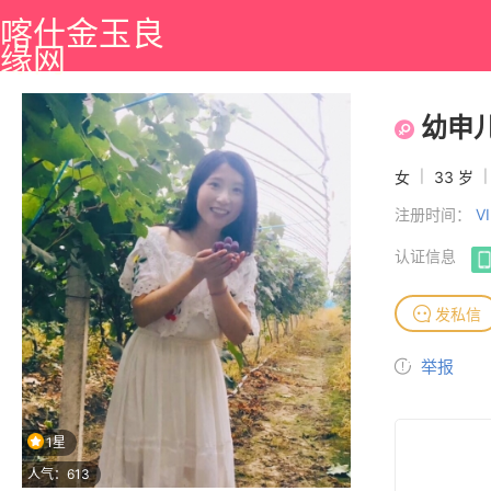
喀什金玉良
缘网
幼申
女
|
33 岁
|
注册时间：
V
认证信息
发私信
举报
1星
人气：613